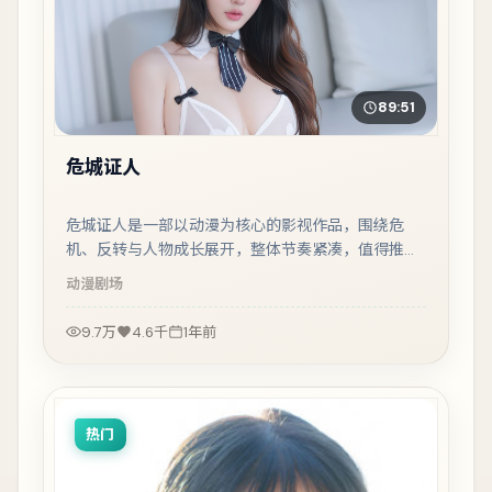
89:51
危城证人
危城证人是一部以动漫为核心的影视作品，围绕危
机、反转与人物成长展开，整体节奏紧凑，值得推荐
观看。
动漫
剧场
9.7万
4.6千
1年前
热门