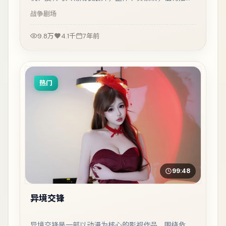
观看。
战争
剧场
9.8万
4.1千
7年前
热门
99:48
异境交锋
异境交锋是一部以动漫为核心的影视作品，围绕危