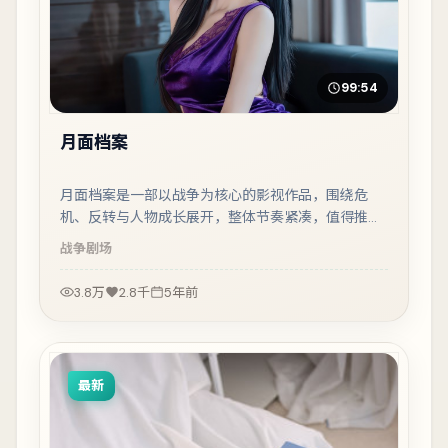
99:54
月面档案
月面档案是一部以战争为核心的影视作品，围绕危
机、反转与人物成长展开，整体节奏紧凑，值得推荐
观看。
战争
剧场
3.8万
2.8千
5年前
最新