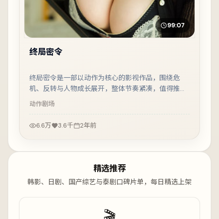
99:07
终局密令
终局密令是一部以动作为核心的影视作品，围绕危
机、反转与人物成长展开，整体节奏紧凑，值得推荐
观看。
动作
剧场
6.6万
3.6千
2年前
精选推荐
韩影、日剧、国产综艺与泰剧口碑片单，每日精选上架
🎬