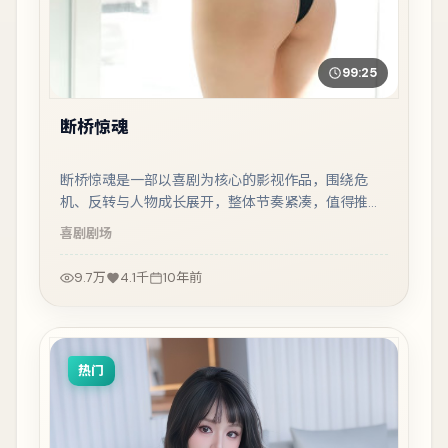
99:25
断桥惊魂
断桥惊魂是一部以喜剧为核心的影视作品，围绕危
机、反转与人物成长展开，整体节奏紧凑，值得推荐
观看。
喜剧
剧场
9.7万
4.1千
10年前
热门