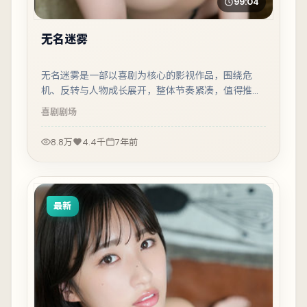
99:04
无名迷雾
无名迷雾是一部以喜剧为核心的影视作品，围绕危
机、反转与人物成长展开，整体节奏紧凑，值得推荐
观看。
喜剧
剧场
8.8万
4.4千
7年前
最新