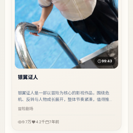
99:43
银翼证人
银翼证人是一部以冒险为核心的影视作品，围绕危
机、反转与人物成长展开，整体节奏紧凑，值得推荐
观看。
冒险
剧场
9.7万
4.2千
7年前