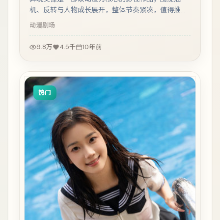
机、反转与人物成长展开，整体节奏紧凑，值得推荐
观看。
动漫
剧场
9.8万
4.5千
10年前
热门