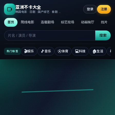
亚洲不卡大全
登录
注册
韩国电影 · 日剧 · 国产综艺 · 泰剧 · 高清正版不卡
首页
院线电影
连载剧场
综艺现场
动画映厅
找片
搜索
🎬
🎵
⚽
💻
🏠
📚
娱乐
音乐
体育
科技
生活
热门标签