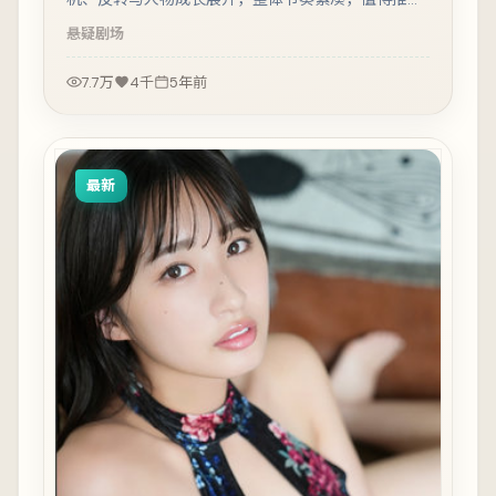
观看。
悬疑
剧场
7.7万
4千
5年前
最新