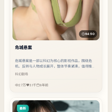
94:50
危城悬案
危城悬案是一部以科幻为核心的影视作品，围绕危
机、反转与人物成长展开，整体节奏紧凑，值得推荐
观看。
科幻
剧场
2.7万
3.1千
6年前
最新