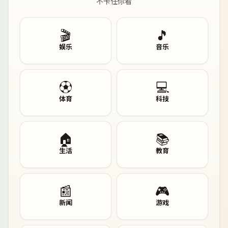
不卡任你看
🎬
🎵
娱乐
音乐
⚽
💻
体育
科技
🏠
📚
生活
教育
📰
🎮
新闻
游戏