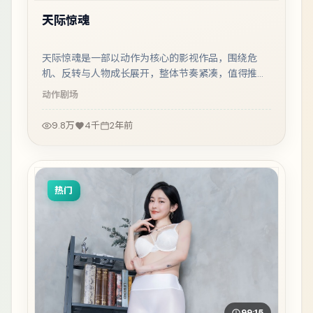
天际惊魂
天际惊魂是一部以动作为核心的影视作品，围绕危
机、反转与人物成长展开，整体节奏紧凑，值得推荐
观看。
动作
剧场
9.8万
4千
2年前
热门
99:15