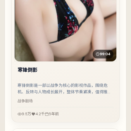
99:04
寒锋倒影
寒锋倒影是一部以战争为核心的影视作品，围绕危
机、反转与人物成长展开，整体节奏紧凑，值得推荐
观看。
战争
剧场
9.5万
4.2千
5年前